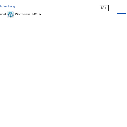
Advertising
18+
upal,
WordPress, MODx.