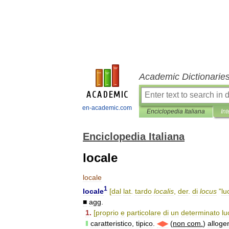
Academic Dictionarie
en-academic.com
Enciclopedia Italiana
Int
Enciclopedia Italiana
locale
locale
1
locale
[
dal
lat
.
tardo
localis
,
der
.
di
locus
"
lu
■
agg
.
1
.
[
proprio
e
particolare
di
un
determinato
lu
‖
caratteristico
,
tipico
.
◀▶
(
non
com
.
)
alloge