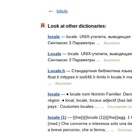
lobulo
Look at other dictionaries:
locale
— locale UNIX‐утилита, выводящая
Синтаксис 3 Параметры …
Википедия
Locale
— locale UNIX‐утилита, выводящая
Синтаксис 3 Параметры …
Википедия
Locale.h
— Стандартная библиотека языка п
float.h inttypes.h iso646.h limits.h locale.h m
…
Википедия
locale
— ● locale nom féminin Familier. Dans u
région. ● local, locale, locaux adjectif (bas lat
pays : Coutumes locales.… …
Encyclopédie Uni
locale (1)
— {{hw}}{{locale (1)}{{/hw}}agg. 1 C
(med.) Che concerne o interessa solo una data
a breve percorso, che si ferma… …
Encicloped