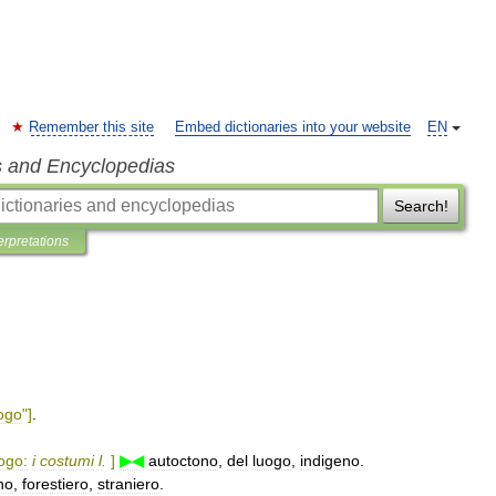
Remember this site
Embed dictionaries into your website
EN
s and Encyclopedias
Search!
erpretations
ogo
"]
.
ogo:
i
costumi
l
.
]
▶◀
autoctono
,
del
luogo
,
indigeno
.
no
,
forestiero
,
straniero
.