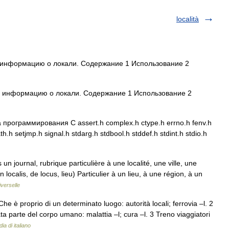
località
 информацию о локали. Содержание 1 Использование 2
 информацию о локали. Содержание 1 Использование 2
рограммирования С assert.h complex.h ctype.h errno.h fenv.h
ath.h setjmp.h signal.h stdarg.h stdbool.h stddef.h stdint.h stdio.h
n journal, rubrique particulière à une localité, une ville, une
in localis, de locus, lieu) Particulier à un lieu, à une région, à un
verselle
he è proprio di un determinato luogo: autorità locali; ferrovia –l. 2
 parte del corpo umano: malattia –l; cura –l. 3 Treno viaggiatori
ia di italiano