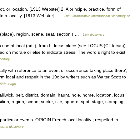
pot, or location. [1913 Webster] 2. A principle, practice, form of
d to a locality. [1913 Webster] …
The Collaborative International Dictionary of
rt (place), region, scene, seat, section ( …
Law dictionary
n use of local (adj.), from L. locus place (see LOCUS (Cf. locus)).
ed on morale or else to indicate stress. The word s right to exist
tionary
lly with reference to an event or occurrence taking place there’,
m local and respelt in the 19c by writers such as Walter Scott to
lish usage
ailiwick, belt, district, domain, haunt, hole, home, location, locus,
tion, region, scene, sector, site, sphere, spot, stage, stomping
ticular events. ORIGIN French local locality , respelled to
terms dictionary