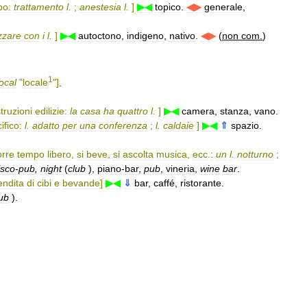
po:
trattamento
l
.
;
anestesia
l
.
]
▶◀
topico
.
◀▶
generale
,
izzare
con
i
l
.
]
▶◀
autoctono
,
indigeno
,
nativo
.
◀▶
(
non
com
.
)
1
local
"
locale
"]
.
truzioni
edilizie:
la
casa
ha
quattro
l
.
]
▶◀
camera
,
stanza
,
vano
.
ifico:
l
.
adatto
per
una
conferenza
;
l
.
caldaie
]
▶◀
⇑
spazio
.
orre
tempo
libero
,
si
beve
,
si
ascolta
musica
,
ecc
.
:
un
l
.
notturno
;
isco
-
pub
,
night
(
club
),
piano
-
bar
,
pub
,
vineria
,
wine
bar
.
endita
di
cibi
e
bevande
]
▶◀
⇓
bar
,
caffé
,
ristorante
.
ub
).