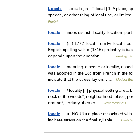
Locale
— Lo cale , n. [F. local.] 1. A place, s
speech, or other thing of local use, or limite
English
locale
— index district, locality, location, pa
locale
— (n.) 1772, local, from Fr. local, nou
English spelling with e (1816) probably is bas
depends upon the question… …
Etymology dic
locale
— meaning ‘a scene or locality, especia
was adopted in the 18c from French in the for
indicate that the stress lay on… …
Modern Eng
locale
— / locality [n] physical setting area, b
neck of the woods*, neighborhood, place, posi
ground*, territory, theater …
New thesaurus
locale
— ► NOUN ▪ a place associated with par
indicate stress on the final syllable …
English 