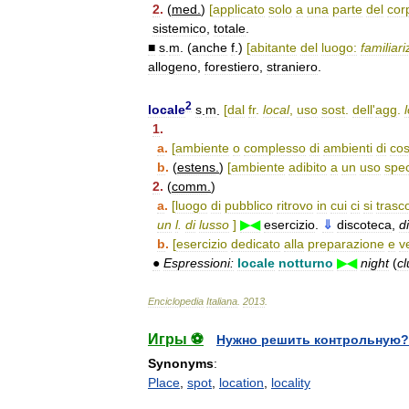
2
.
(
med
.
)
[
applicato
solo
a
una
parte
del
cor
sistemico
,
totale
.
■
s
.
m
. (
anche
f
.)
[
abitante
del
luogo:
familiar
allogeno
,
forestiero
,
straniero
.
2
locale
s
.
m
.
[
dal
fr
.
local
,
uso
sost
.
dell
'
agg
.
1
.
a
.
[
ambiente
o
complesso
di
ambienti
di
cos
b
.
(
estens
.
)
[
ambiente
adibito
a
un
uso
spec
2
.
(
comm
.
)
a
.
[
luogo
di
pubblico
ritrovo
in
cui
ci
si
trasc
un
l
.
di
lusso
]
▶◀
esercizio
.
⇓
discoteca
,
d
b
.
[
esercizio
dedicato
alla
preparazione
e
v
●
Espressioni:
locale
notturno
▶◀
night
(
cl
Enciclopedia
Italiana
.
2013
.
Игры ⚽
Нужно решить контрольную?
Synonyms
:
Place
,
spot
,
location
,
locality